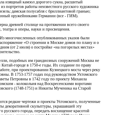
ала изящный камзол дорогого сукна, расшитый
из портретов работы неизвестного русского художника
нзель; дамская полусабля с бриллиантовой гранью;
данный оружейниками Германии (все - ГИМ).
ерна древней столице на протяжении всего своего
, театра и оперы, науки и просвещения.
. Из многочисленных опубликованных указов были
распоряжение «О строении в Москве домов по плану и о
дним (от 2 июля) о постройке «на погорелых местах»
оительство.
релли, подобных им грандиозных сооружений Москва не
 Китай-городе в 1750-е годы. Их создание по праву
аботе, при проектировании Кузнецкого моста через реку
овны. В 1753-1757 годах под руководством Ухтомского
аветы Петровны в 1742 году по проекту Михаила
томским - колокольня над Воскресенскими воротами
ковского (1748-1751) и Никиты Мученика на Старой
ются редкие чертежи и проекты Ухтомского, полученные
ты декоративной скульптуры, украшавшей эту
о русского города, передать восхищение красотой