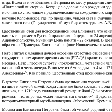
отца. Вслед за ним Елизавета Петровна по месту рождения смел
«Полтавской виктории». Когда царю доложили о рождении здор
мою, яко со счастливым предзнаменованием вожделенного мир
вотчине Коломенское, где, по преданию, увидел свет и будущи
макет этого села (Государственный музей архитектуры им. А.В.
Царственный отец дал новорожденной имя Елизавета, что озна
память совершается Русской православной церковью 24 апреля)
Адрианопольскую, мученицу (день памяти - 22 октября). В дре
образец - «"Праведная Елизавета" на фоне Новодевичьего мон
Петр I питал к младшей дочери особенно страстные отцовски
государственном архиве древних актов (РГАДА) хранится неско
месяцев, Петр I просил супругу «поклониться... четвертной ла
названной в честь дочери. В письме из Амстердама от 4 мая 1
5
Алексеевны»
. Как правило, царственный отец иронично-нежно 
В детстве Елизавета Петровна была чрезвычайно хорошенькой
на лице и нежной кожей. Когда Лизаньке было восемь лет, она 
личика», и в 1719 году голландский резидент Якоб Деби отмеча
7
рыжеват, что, впрочем, может измениться с летами»
. Предста
историко-культурный музей-заповедник «Московский Кремль»)
Москва для Елизаветы Петровны была той «малой родиной», где