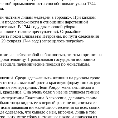
 легкой промышленности способствовали указы 1744
ва.
ии частным лицам медведей в городах». При каждом
 и предосторожности в отношении царственной
остовых. В 1744 году для срочной уборки
вершивших тяжкие преступления). Строжайше
вожить покой Елизаветы Петровны, по пути следования
29 февраля 1744 года) запрещалось погребать
отличавшейся особой набожностью, эта тема органична
кровительницу. Православная государыня постоянно
овершала паломнические поездки по монастырям.
ажений. Среди «державных» женщин на русском троне
: от отца - высокий рост и красивую форму тонких рук
данные императрицы. Леди Рондо, жена английского
, красавица. Она очень бела; у нее не слишком темные
 императрица Екатерина Алексеевна, делилась своим
ыло тогда видеть ее в первый раз и не поразиться ее
не испытывавшая ни малейшего стеснения во всех своих
а одевалась, что бывало с ней, впрочем, лишь в том
еро, воткнутое сбоку и стоявшее прямо, а прическа из