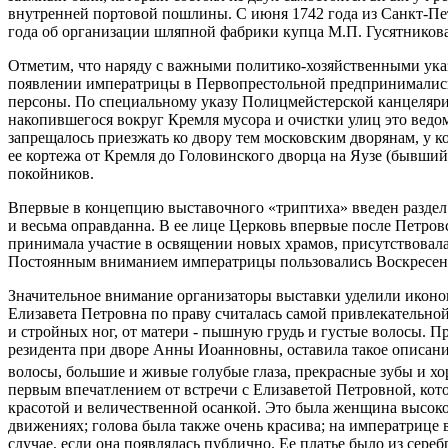
внутренней портовой пошлины. С июня 1742 года из Санкт-Пе
года об организации шляпной фабрики купца М.П. Гусятникова,
Отметим, что наряду с важными политико-хозяйственными указ
появлении императрицы в Первопрестольной предпринимались
персоны. По специальному указу Полицмейстерской канцелярии
накопившегося вокруг Кремля мусора и очистки улиц это ведо
запрещалось приезжать ко двору тем московским дворянам, у 
ее кортежа от Кремля до Головинского дворца на Яузе (бывший
покойников.
Впервые в концепцию выставочного «триптиха» введен раздел 
и весьма оправданна. В ее лице Церковь впервые после Петро
принимала участие в освящении новых храмов, присутствовал
Постоянным вниманием императрицы пользовались Воскресен
Значительное внимание организаторы выставки уделили икон
Елизавета Петровна по праву считалась самой привлекательной
и стройных ног, от матери - пышную грудь и густые волосы.
резидента при дворе Анны Иоанновны, оставила такое описание:
волосы, большие и живые голубые глаза, прекрасные зубы и х
первым впечатлением от встречи с Елизаветой Петровной, котор
красотой и величественной осанкой. Это была женщина высоког
движениях; голова была также очень красива; на императрице в
случае, если она появлялась публично. Ее платье было из сереб