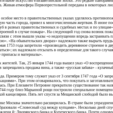
ительное искусство елизаветинской эпохи. Это редкие панорамн
а. Живая атмосфера Первопрестольной передана в некоторых ли
 особое место в правительственных указах уделялось противопо
ую часть города, привел к многочисленным жертвам. В июне по
уб в разных правительственных и судебных местах и по улицам»
роений в случае пожара». На следующий год снова возник пожар
связи с этим вышли указы «о недопущении впредь застраивать п
ою». «На обывательских дворах» надлежало также вырыть пруды,
 мая 1753 года запретили «производить деревянное строение в дв
ться»; их надлежало отсылать в определенные для такого случа
е припасы и материалы».
 жителей. Так, 25 января 1744 года вышел указ «О воспрещени
 запрещались продажа вина, а также «русская забава» - кулачны
а. Примером тому служит указ от 3 сентября 1747 года «О зап
циями». При этом оговаривалось, что покупать и заготавливать 
лась. При Елизавете Петровне прекратили существование так на
44 году близ Марьиной рощи построили специальное помещение 
ой канцелярии. Пять лет спустя за Мещанской слободой было вы
ике Москвы значительно расширилась. В стране были упразднен
образовали «Словесный суд между купцами». Несколько дней сп
реждени й: Дворянского банка и Купеческого банка. Почти одно