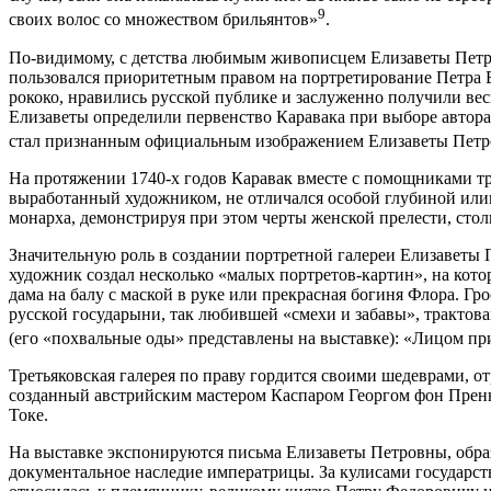
9
своих волос со множеством брильянтов»
.
По-видимому, с детства любимым живописцем Елизаветы Петров
пользовался приоритетным правом на портретирование Петра В
рококо, нравились русской публике и заслуженно получили ве
Елизаветы определили первенство Каравака при выборе автора
стал признанным официальным изображением Елизаветы Петро
На протяжении 1740-х годов Каравак вместе с помощниками тр
выработанный художником, не отличался особой глубиной илип
монарха, демонстрируя при этом черты женской прелести, сто
Значительную роль в создании портретной галереи Елизаветы 
художник создал несколько «малых портретов-картин», на кото
дама на балу с маской в руке или прекрасная богиня Флора. Г
русской государыни, так любившей «смехи и забавы», трактова
(его «похвальные оды» представлены на выставке): «Лицом прия
Третьяковская галерея по праву гордится своими шедеврами,
созданный австрийским мастером Каспаром Георгом фон Пренн
Токе.
На выставке экспонируются письма Елизаветы Петровны, обра
документальное наследие императрицы. За кулисами государств