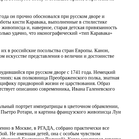
ода он прочно обосновался при русском дворе и
Работы кисти Каравака, выполненные в стилистике
живописца и, наверное, старая детская привязанность
олько удачно, что иконографический «тип Каравака»
их в российские посольства стран Европы. Канон,
м искусстве представления о величии и достоинстве
рудившийся при русском дворе с 1741 года. Немецкий
ениях: как полковница Преображенского полка, знатная
пецифику придворной жизни ее царствования. Образ
етствует описанию современника, Ивана Галеневского
кальный портрет императрицы в цветочном обрамлении,
Пьетро Ротари, и картина французского живописца Луи
нно в Москве, в РГАДА, собрано практически все
бой. Не имевшая детей, она с особым чувством