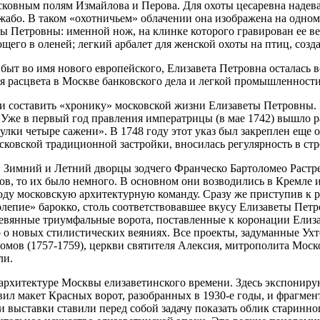
осковным полям Измайлова и Перова. Для охоты цесаревна надев
бо. В таком «охотничьем» облачении она изображена на одном 
ы Петровны: именной нож, на клинке которого гравирован ее ве
щего в оленей; легкий арбалет для женской охоты на птиц, соз
быт во имя нового европейского, Елизавета Петровна осталась в
ля расцвета в Москве банковского дела и легкой промышленности
ли составить «хронику» московской жизни Елизаветы Петровны
 Уже в первый год правления императрицы (в мае 1742) вышло 
ки четыре сажени». В 1748 году этот указ был закреплен еще о
сковской традиционной застройки, вносилась регулярность в стр
ли Зимний и Летний дворцы зодчего Франческо Бартоломео Раст
ов, то их было немного. В основном они возводились в Кремле и
оду московскую архитектурную команду. Сразу же приступив к р
лепие» барокко, столь соответствовавшее вкусу Елизаветы Петр
ревянные триумфальные ворота, поставленные к коронации Елиз
о о новых стилистических веяниях. Все проекты, задуманные Ух
домов (1757-1759), церкви святителя Алексия, митрополита Мос
ли.
архитектуре Москвы елизаветинского времени. Здесь экспониру
л макет Красных ворот, разобранных в 1930-е годы, и фрагмен
выставки ставили перед собой задачу показать облик старинног