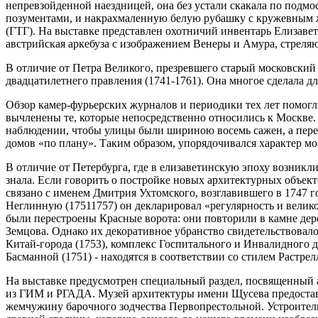
непревзойденной наездницей, она без устали скакала по подм
позументами, и накрахмаленную белую рубашку с кружевным жа
(ГТГ). На выставке представлен охотничий инвентарь Елизавет
австрийская аркебуза с изображением Венеры и Амура, стреляю
В отличие от Петра Великого, презревшего старый московский 
двадцатилетнего правления (1741-1761). Она многое сделала д
Обзор камер-фурьерских журналов и периодики тех лет помог
вычленены те, которые непосредственно относились к Москве.
наблюдении, чтобы улицы были шириною восемь сажен, а переул
домов «по плану». Таким образом, упорядочивался характер мо
В отличие от Петербурга, где в елизаветинскую эпоху возник
знала. Если говорить о постройке новых архитектурных объект
связано с именем Дмитрия Ухтомского, возглавившего в 1747 г
Неглинную (17511757) он декларировал «регулярность и велико
были перестроены Красные ворота: они повторили в камне де
Земцова. Однако их декоративное убранство свидетельствовал
Китай-города (1753), комплекс Госпитального и Инвалидного 
Басманной (1751) - находятся в соответствии со стилем Растрел
На выставке предусмотрен специальный раздел, посвященный 
из ГИМ и РГАДА. Музей архитектуры имени Щусева предостави
жемчужину барочного зодчества Первопрестольной. Устроители 