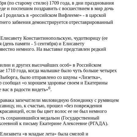
бря (по старому стилю) 1709 года, в дни празднования
еде и поспешим поздравить с восшествием в мир дочь
ы I родилась в «российском Вифлееме» - в царской
тнего забвения демонстрируется отреставрированный
 Елисавету Константинопольскую, чудотворицу (ее
(день памяти - 5 сентября) и Елисавету
звестно немного. На выставке представлен редкий
милии и других высочайших особ» в Российском
ае 1710 года, когда малышке было чуть больше четырех
 Выборга, было отправлено со шхуны «Лизетка»,
ор сообщал «о хорошем здоровье своем и Екатерины
6
 вас в радости видеть»
.
аравака запечатлели миловидную блондинку с румянцем
савицу, но, к счастью, прошел «без повреждения
красавицей, если бы цвет волос ее не был немного
вить сохранившийся медальон (Государственный
ксеевной к письму Екатерине Алексеевне (РГАДА).
Елизавета «в младые лета» была смелой и