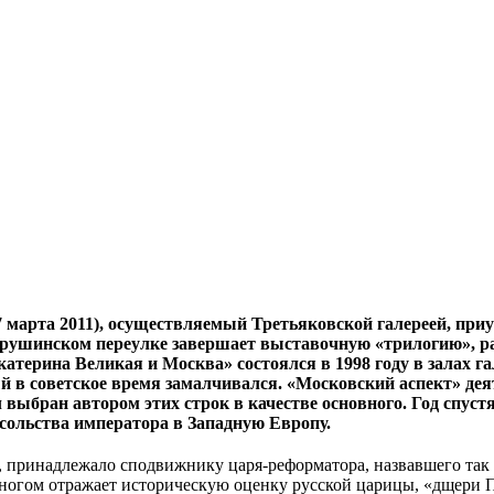
7 марта 2011), осуществляемый Третьяковской галереей, приу
рушинском переулке завершает выставочную «трилогию», рас
катерина Великая и Москва» состоялся в 1998 году в залах г
й в советское время замалчивался. «Московский аспект» де
 выбран автором этих строк в качестве основного. Год спус
сольства императора в Западную Европу.
е, принадлежало сподвижнику царя-реформатора, назвавшего так
многом отражает историческую оценку русской царицы, «дщери 