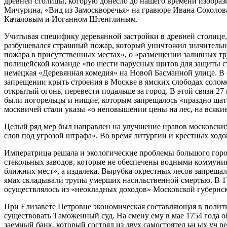
древней столицы, которую донесло до нашего времени изобраз
Мичурина, «Вид из Замоскворечья» на гравюре Ивана Соколов
Качаловым и Иоганном Штенглиным.
Учитывая специфику деревянной застройки в древней столице,
разбушевался страшный пожар, который уничтожил значительн
пожара в присутственных местах», о «размещении заливных тр
полицейской команде «по шести парусных щитов для защиты ст
немецкая «Деревянная комедия» на Новой Басманной улице. В 
запрещении крыть строения в Москве в ямских слободах солом
открытый огонь, перевести подальше за город. В этой связи 27
были погорельцы и нищие, которым запрещалось «праздно шата
москвичей стали указы «о неповышении цены на лес, на всяки
Целый ряд мер был направлен на улучшение нравов московских
слов под угрозой штрафа». Во время литургии и крестных ходов
Императрица решала и экологические проблемы большого город
стекольных заводов, которые не обеспечены водными коммуника
ближних мест», а издалека. Вырубка окрестных лесов запреща
ямах складывали трупы умерших насильственной смертью. В 17
осуществлялось из «неокладных доходов» Московской губернск
При Елизавете Петровне экономическая составляющая в полит
существовать Таможенный суд. На смену ему в мае 1754 года 
заемный банк, который состоял из двух самостоятел ьн ых уч 