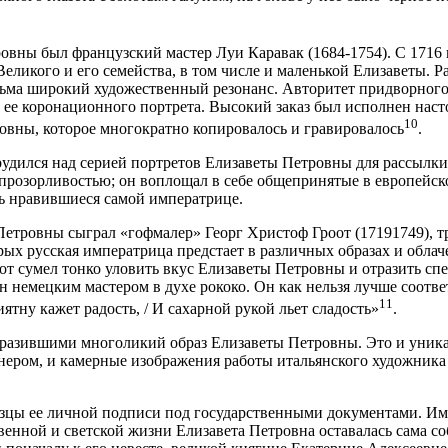
ны был французский мастер Луи Каравак (1684-1754). С 1716 г
еликого и его семейства, в том числе и маленькой Елизаветы. 
сьма широкий художественный резонанс. Авторитет придворного 
 ее коронационного портрета. Высокий заказ был исполнен наст
10
вны, которое многократно копировалось и гравировалось
.
удился над серией портретов Елизаветы Петровны для рассылки 
розорливостью; он воплощал в себе общепринятые в европейско
ль нравившиеся самой императрице.
Петровны сыграл «гофмалер» Георг Христоф Гроот (17191749), т
рых русская императрица предстает в различных образах и облач
роот сумел тонко уловить вкус Елизаветы Петровны и отразить с
н немецким мастером в духе рококо. Он как нельзя лучше соотв
11
тну кажет радость, / И сахарной рукой льет сладость»
.
 отразившими многоликий образ Елизаветы Петровны. Это и уни
ером, и камерные изображения работы итальянского художника 
зцы ее личной подписи под государственными документами. Име
енной и светской жизни Елизавета Петровна оставалась сама со