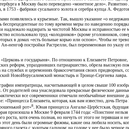
тербурга в Москву было переведено «монетное дело». Развитию
 в 1753 - фабрики сусального золота и серебра купца А. Федото
ами появлялись и курьезные. Так, вышло указание «о недержан
 беспрецедентные по тому времени меры по наведению порядка
 надлежало надзирать за чистотой Москвы и исправностью ее м
мство использовало труд «колодников» (кроме уголовников, со
которых в домах «есть больные корью или оспою». Чтобы не тре
 Ан-ненгоф постройки Растрелли, был переименован по указу от 
«Церковь и государыня». По отношению к Елизавете Петровне, 
вских реформ, упразднивших патриаршество, обрела высокую по
а на службах и церемониях бракосочетания своих придворных, с
ский НовоИерусалимский монастырь и Троице-Сергиева лавра.
ографии императрицы, насчитывающей в целом свыше 100 изобр
. От родителей она унаследовала прекрасные физические данные
 Практически все современники отмечали необычайные внешние 
 «Принцесса Елизавета, которая, как вам известно, дочь Петра I
8
орошенький рот»
. Юная принцесса Ангальт-Цербстская, будущая
ая произошла в Москве 9 февраля 1744 года: «Поистине нельзя б
о роста, хотя очень полная, но ничуть от этого не терявшая и 
 этот день были огромные фижмы, какие она любила носить, когд
ряного глазета с золотым галуном; на голове у нее было черное п