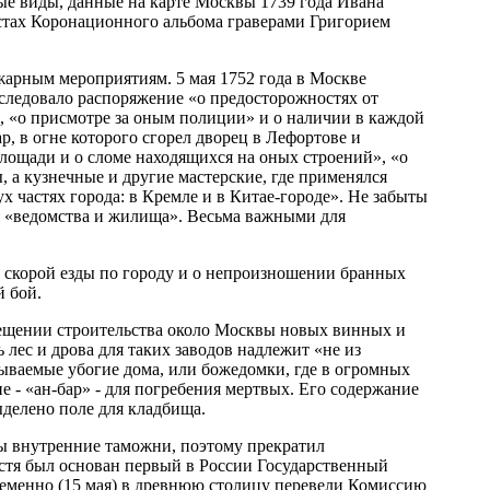
ые виды, данные на карте Москвы 1739 года Ивана
стах Коронационного альбома граверами Григорием
жарным мероприятиям. 5 мая 1752 года в Москве
следовало распоряжение «о предосторожностях от
, «о присмотре за оным полиции» и о наличии в каждой
, в огне которого сгорел дворец в Лефортове и
лощади и о сломе находящихся на оных строений», «о
 а кузнечные и другие мастерские, где применялся
ух частях города: в Кремле и в Китае-городе». Не забыты
я «ведомства и жилища». Весьма важными для
и скорой езды по городу и о непроизношении бранных
й бой.
рещении строительства около Москвы новых винных и
лес и дрова для таких заводов надлежит «не из
зываемые убогие дома, или божедомки, где в огромных
- «ан-бар» - для погребения мертвых. Его содержание
делено поле для кладбища.
ы внутренние таможни, поэтому прекратил
устя был основан первый в России Государственный
временно (15 мая) в древнюю столицу перевели Комиссию