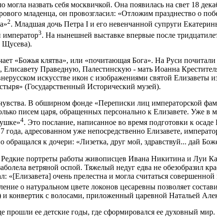
о могла назвать себя москвичкой. Она появилась на свет 18 дека
ового младенца, он провозгласил: «Отложим празднество о поб
2
а»
. Младшая дочь Петра I и его невенчанной супруги Екатерин
3
й император
. На нынешней выставке впервые после тридцатиле
 Щусева).
чает «Божья клятва», или «почитающая Бога». На Руси почитали
, Елисавету Праведную, Палестинскую - мать Иоанна Крестителя 
внерусском искусстве икон с изображениями святой Елизаветы и
астыря» (Государственный Исторический музей).
е чувства. В обширном фонде «Переписки лиц императорской фа
лько писем царя, обращенных персонально к Елизавете. Уже в м
4
пушке»
. Это послание, написанное во время подготовки к осаде
717 года, адресованном уже непосредственно Елизавете, императ
обращался к дочери: «Лизетка, друг мой, здравствуй... дай Боже
. Редкие портреты работы живописцев Ивана Никитина и Луи К
заболела ветряной оспой. Тяжелый недуг едва не обезобразил кра
л: «[Елизавета] очень прелестна и могла считаться совершенной 
вление о натуральном цвете локонов цесаревны позволяет соста
 и конвертик с волосами, приложенный царевной Натальей Але
 прошли ее детские годы, где сформировался ее духовный мир. 