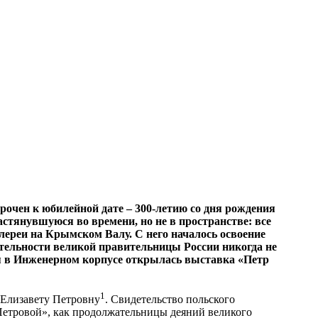
рочен к юбилейной дате – 300-летию со дня рождения
тянувшуюся во времени, но не в пространстве: все
алереи на Крымском Валу. С него началось освоение
ятельности великой правительницы России никогда не
тя в Инженерном корпусе открылась выставка «Петр
1
 Елизавету Петровну
. Свидетельство польского
Петровой», как продолжательницы деяний великого