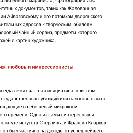
лавленного мариниста, - фотографий И.К.
ритетных документов, таких как Жалованная
нии Айвазовскому и его потомкам дворянского
авительных адресов к творческим юбилеям
форовый чайный сервиз, предметы которого
жей с картин художника.
риж, любовь и импрессионисты
всегда лежит частная инициатива, при этом
государственных субсидий или налоговых льгот.
площающие в себе целый микрокосм
его времени. Одно из самых интересных и
ституте искусств Стерлинга и Франсин Кларков
н он был частично на доходы от успешнейшего