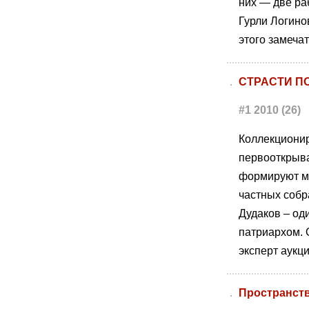
них — две ра
Гурли Логино
этого замеча
СТРАСТИ П
#1 2010 (26)
Коллекционир
первооткрыва
формируют му
частных собр
Дудаков – од
патриархом. 
эксперт аукци
Пространст