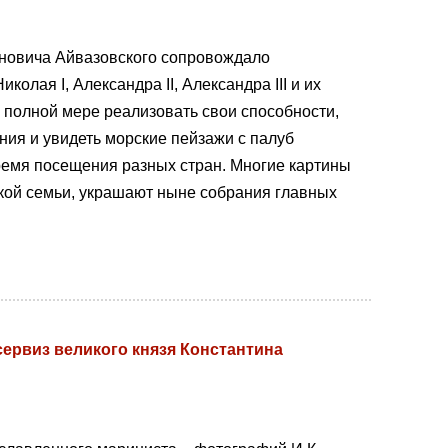
иновича Айвазовского сопровождало
олая I, Александра II, Александра III и их
 полной мере реализовать свои способности,
ия и увидеть морские пейзажи с палуб
ремя посещения разных стран. Многие картины
кой семьи, украшают ныне собрания главных
виз великого князя Константина