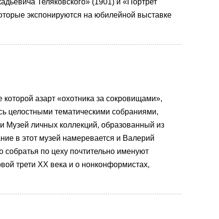
адьевича Теляковского» (1901) и «Портрет
 которые экспонируются на юбилейной выставке
е которой азарт «охотника за сокровищами»,
ясь целостными тематическими собраниями,
и Музей личных коллекций, образованный из
ние в этот музей намеревается и Валерий
о собратья по цеху почтительно именуют
рвой трети ХХ века и о нонконформистах,