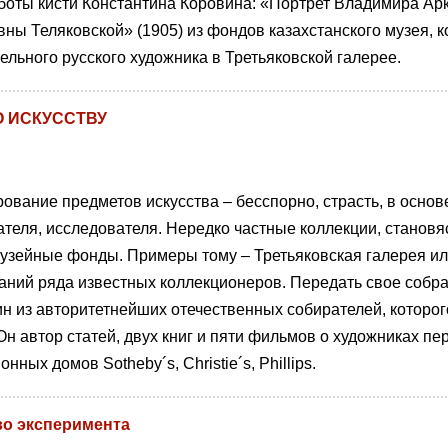
боты кисти Константина Коровина: «Портрет Владимира Арк
вны Теляковской» (1905) из фондов казахстанского музея,
тельного русского художника в Третьяковской галерее.
О ИСКУССТВУ
ование предметов искусства – бесспорно, страсть, в основ
теля, исследователя. Нередко частные коллекции, станов
зейные фонды. Примеры тому – Третьяковская галерея ил
аний ряда известных коллекционеров. Передать свое собра
ин из авторитетнейших отечественных собирателей, которог
Он автор статей, двух книг и пяти фильмов о художниках пе
онных домов Sotheby´s, Christie´s, Phillips.
во эксперимента