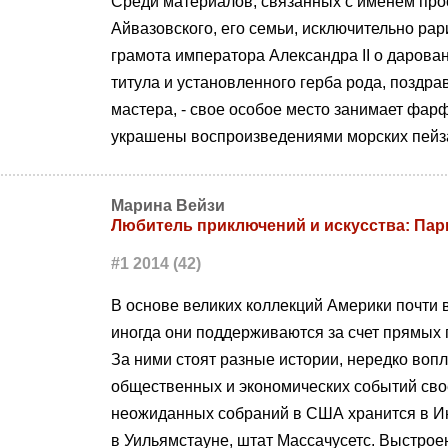
Среди материалов, связанных с именем прос
Айвазовского, его семьи, исключительно ра
грамота императора Александра II о дарова
титула и установленного герба рода, поздр
мастера, - свое особое место занимает фар
украшены воспроизведениями морских пейза
Марина Вейзи
Любитель приключений и искусства: Па
#1 2014 (42)
В основе великих коллекций Америки почти 
иногда они поддерживаются за счет прямых 
За ними стоят разные истории, нередко во
общественных и экономических событий сво
неожиданных собраний в США хранится в Ин
в Уильямстауне, штат Массачусетс. Выстрое