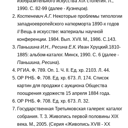
изобразительного искусства XIX столетия. Л.,
1990. С. 82-99 (далее -
Кузнецов).
Костеневич А.Г.
Некоторые проблемы типологии
западноевропейского натюрморта 1890-х годов
// Вещь в искусстве: материалы научной
конференции. 1984. Вып. XVII. М., 1986. С.143.
Паньшина И.Н., Ресина Е.К.
Иван Хруцкий.1810-
1885: альбом-каталог. Минск, 1990. С. 6 (далее -
Паньшина, Ресина
).
РГИА. Ф. 789. Оп. 1. Ч. II. Ед. хр. 2103. Л. 44.
ОР РНБ. Ф. 708. Ед. хр. 673. Л. 174. Список
картин для продажи с аукциона Общества
поощрения художеств 15 апреля 1884 года.
ОР РНБ. Ф. 708. Ед. хр. 673. Л. 32.
Государственная Третьяковская галерея: каталог
собрания. Т. 3. Живопись первой половины XIX
века. М., 2005. (Серия «Живопись XVIII - XX