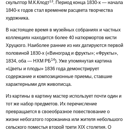
13
скульптор М.К.Клодт
. Период конца 1830-х — начала
1840-х годов стал временем расцвета творчества
художника.
В настоящее время в музейных собраниях и частных
коллекциях находится более 40 натюрмортов кисти
Хруцкого. Наиболее ранние из них датируются первой
половиной 1830-х («Виноград и фрукты»; «Фрукты»,
14
1834, оба — НХМ РБ
). Уже упомянутая картина
«Цветы и плоды» 1836 года демонстрирует
содержание и композиционные приемы, ставшие
характерными для живописца.
Из картины в картину мастер использует почти один и
тот же набор предметов. Их перечисление
превращается в своеобразное повествование о
жизни небогатого горожанина или жителя небольшого
сельского поместья второй трети XIX столетия. О