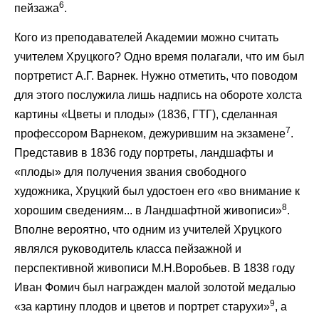
6
пейзажа
.
Кого из преподавателей Академии можно считать
учителем Хруцкого? Одно время полагали, что им был
портретист А.Г. Варнек. Нужно отметить, что поводом
для этого послужила лишь надпись на обороте холста
картины «Цветы и плоды» (1836, ГТГ), сделанная
7
профессором Варнеком, дежурившим на экзамене
.
Представив в 1836 году портреты, ландшафты и
«плоды» для получения звания свободного
художника, Хруцкий был удостоен его «во внимание к
8
хорошим сведениям... в Ландшафтной живописи»
.
Вполне вероятно, что одним из учителей Хруцкого
являлся руководитель класса пейзажной и
перспективной живописи М.Н.Воробьев. В 1838 году
Иван Фомич был награжден малой золотой медалью
9
«за картину плодов и цветов и портрет старухи»
, а