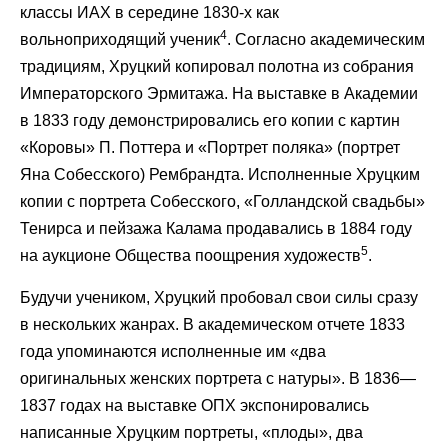
классы ИАХ в середине 1830-х как
4
вольноприходящий ученик
. Согласно академическим
традициям, Хруцкий копировал полотна из собрания
Императорского Эрмитажа. На выставке в Академии
в 1833 году демонстрировались его копии с картин
«Коровы» П. Поттера и «Портрет поляка» (портрет
Яна Собесского) Рембрандта. Исполненные Хруцким
копии с портрета Собесского, «Голландской свадьбы»
Тенирса и пейзажа Калама продавались в 1884 году
5
на аукционе Общества поощрения художеств
.
Будучи учеником, Хруцкий пробовал свои силы сразу
в нескольких жанрах. В академическом отчете 1833
года упоминаются исполненные им «два
оригинальных женских портрета с натуры». В 1836—
1837 годах на выставке ОПХ экспонировались
написанные Хруцким портреты, «плоды», два