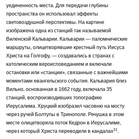
уединенность места. Для передачи глубины
пространства он использовал эффекты
световоздушной перспективы. На картине
изображена одна из станций так называемой
Виленской Кальварии. Кальварии — паломнические
маршруты, олицетворявшие крестный путь Иисуса
Христа на Голгофу, — создавались в странах с
католическим вероисповеданием и включали
остановки или «станции», связанные с важнейшими
моментами евангельского события. Кальвария близ
Вильно, основанная в 1662 году, включала 35
станций, воспроизводивших топографию
Иерусалима. Хруцкий изобразил часовню на мосту
через ручей Болтупы в Тринополе. Речушка в этом
месте олицетворяла поток Кедрон в Иерусалиме,
31
через который Христа переводили в кандалах
.