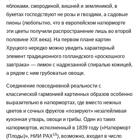
яблоками, смородиной, вишней и земляникой, в
букетах господствуют не розы и гвоздики, а садовые
пионы (любопытно, что в европейском натюрморте
эти цветы получили распространение лишь во второй
половине XIX века). На первом плане картин
Хруцкого нередко можно увидеть характерный
элемент традиционного голландского «роскошного
завтрака» — лимон с надрезанной спиралью кожицей,
а рядом с ним грубоватые овощи.
Соединение повседневной реальности с
классической гармонией картинных образов особенно
выразительно в натюрмортах, где вместо нежных
цветов и сочных фруктов «позируют» незатейливая
кухонная утварь, овощи и грибы. Один из таких
натюрмортов, исполненный в 1839 году («Натюрморт
15
(Плоды)», НИИ РАХ
), возможно, входил в число