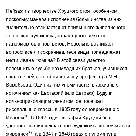
Пейзажи в творчестве Хруцкого стоят особняком,
поскольку манера исполнения большинства из них
значительно отличается от привычного живописного
«почерка» художника, характерного для его
натюрмортов и портретов. Невольно возникает
вопрос: все ли сохранившиеся виды принадлежат
кисти Ивана Фомича? В этой связи уместно
вспомнить о судьбе его младших братьев, учившихся
в классе пейзажной живописи у профессора М.Н.
Воробьева. Один из них упоминается в архивных
источниках как Евстафий (или Евграф). Будучи
вольноприходящим учеником, он посещал
рисовальные классы в 1835 году одновременно с
26
Иваном
. В 1842 году Евстафий Хруцкий был
удостоен звания неклассного художника по пейзажной
27
живописи
, а в 1847 и 1848 годах он упомянут в