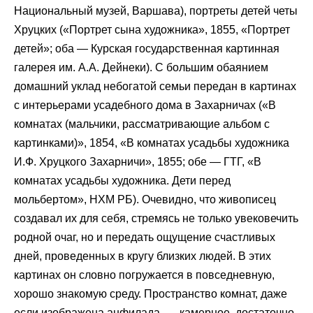
Национальный музей, Варшава), портреты детей четы
Хруцких («Портрет сына художника», 1855, «Портрет
детей»; оба — Курская государственная картинная
галерея им. А.А. Дейнеки). С большим обаянием
домашний уклад небогатой семьи передан в картинах
с интерьерами усадебного дома в Захарничах («В
комнатах (мальчики, рассматривающие альбом с
картинками)», 1854, «В комнатах усадьбы художника
И.Ф. Хруцкого Захарничи», 1855; обе — ГТГ, «В
комнатах усадьбы художника. Дети перед
мольбертом», НХМ РБ). Очевидно, что живописец
создавал их для себя, стремясь не только увековечить
родной очаг, но и передать ощущение счастливых
дней, проведенных в кругу близких людей. В этих
картинах он словно погружается в повседневную,
хорошо знакомую среду. Пространство комнат, даже
если изображена анфилада, — камерное, достаточно