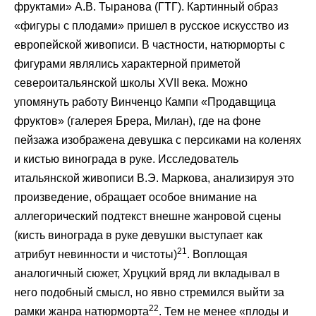
фруктами» А.В. Тыранова (ГТГ). Картинный образ
«фигуры с плодами» пришел в русское искусство из
европейской живописи. В частности, натюрморты с
фигурами являлись характерной приметой
североитальянской школы XVII века. Можно
упомянуть работу Винченцо Кампи «Продавщица
фруктов» (галерея Брера, Милан), где на фоне
пейзажа изображена девушка с персиками на коленях
и кистью винограда в руке. Исследователь
итальянской живописи В.Э. Маркова, анализируя это
произведение, обращает особое внимание на
аллегорический подтекст внешне жанровой сцены
(кисть винограда в руке девушки выступает как
21
атрибут невинности и чистоты)
. Воплощая
аналогичный сюжет, Хруцкий вряд ли вкладывал в
него подобный смысл, но явно стремился выйти за
22
рамки жанра натюрморта
. Тем не менее «плоды и