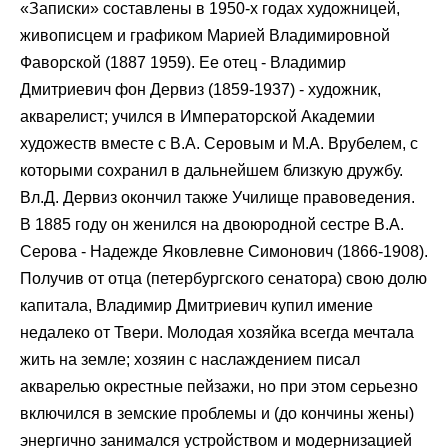
«Записки» составлены в 1950-х годах художницей,
живописцем и графиком Марией Владимировной
Фаворской (1887 1959). Ее отец - Владимир
Дмитриевич фон Дервиз (1859-1937) - художник,
акварелист; учился в Императорской Академии
художеств вместе с В.А. Серовым и М.А. Врубелем, с
которыми сохранил в дальнейшем близкую дружбу.
Вл.Д. Дервиз окончил также Училище правоведения.
В 1885 году он женился на двоюродной сестре В.А.
Серова - Надежде Яковлевне Симонович (1866-1908).
Получив от отца (петербургского сенатора) свою долю
капитала, Владимир Дмитриевич купил имение
недалеко от Твери. Молодая хозяйка всегда мечтала
жить на земле; хозяин с наслаждением писал
акварелью окрестные пейзажи, но при этом серьезно
включился в земские проблемы и (до кончины жены)
энергично занимался устройством и модернизацией