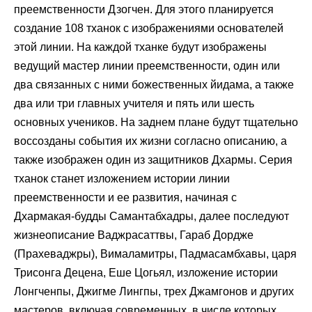
преемственности Дзогчен. Для этого планируется
создание 108 тханок с изображениями основателей
этой линии. На каждой тханке будут изображены
ведущий мастер линии преемственности, один или
два связанных с ними божественных йидама, а также
два или три главных учителя и пять или шесть
основных учеников. На заднем плане будут тщательно
воссозданы события их жизни согласно описанию, а
также изображен один из защитников Дхармы. Серия
тханок станет изложением истории линии
преемственности и ее развития, начиная с
Дхармакая-будды Самантабхадры, далее последуют
жизнеописание Ваджрасаттвы, Гараб Дордже
(Прахеваджры), Вималамитры, Падмасамбхавы, царя
Трисонга Децена, Еше Цогьял, изложение истории
Лонгченпы, Джигме Лингпы, трех Джамгонов и других
мастеров, включая современных, в числе которых