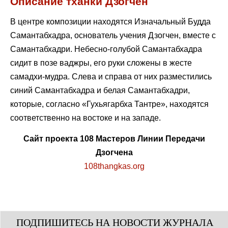
Описание тханки Дзогчен
В центре композиции находятся Изначальный Будда
Самантабхадра, основатель учения Дзогчен, вместе с
Самантабхадри. Небесно-голубой Самантабхадра
сидит в позе ваджры, его руки сложены в жесте
самадхи-мудра. Слева и справа от них разместились
синий Самантабхадра и белая Самантабхадри,
которые, согласно «Гухьягарбха Тантре», находятся
соответственно на востоке и на западе.
Сайт проекта 108 Мастеров Линии Передачи
Дзогчена
108thangkas.org
ПОДПИШИТЕСЬ НА НОВОСТИ ЖУРНАЛА