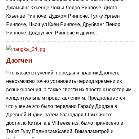
Джамьянг Кхьенце Чокьи Лодро Ринпоче, Дилго
Кхьенце Ринпоче, Дуджом Ринпоче, Тулку Ургьен
Ринпоче, Ньошул Кхен Ринпоче, Друбванг Пенор
Ринпоче, Додрупчен Ринпоче и другие.
Дзогчен
Что касается учений, передач и практик Дзогчен,
невозможно точно установить период времени их
возникновения, а также свести их просто к некоторым
концептуальным представлениям. Предполагается,
что учение это было передано Гарабу Дордже в
Древней Индии, затем благодаря Шри Сингхе
достигло Китая, а в VIII веке н.э. было принесено в
Тибет Гуру Падмасамбхавой, Вималамитрой и