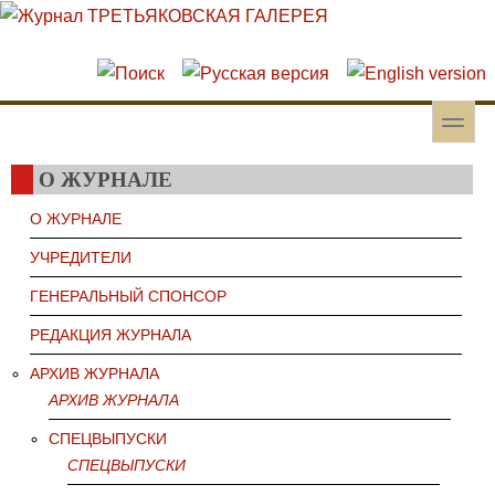
Перейти к основному содержанию
Skip to search
toggle
Вторичное меню
О ЖУРНАЛЕ
О ЖУРНАЛЕ
УЧРЕДИТЕЛИ
ГЕНЕРАЛЬНЫЙ СПОНСОР
РЕДАКЦИЯ ЖУРНАЛА
АРХИВ ЖУРНАЛА
АРХИВ ЖУРНАЛА
СПЕЦВЫПУСКИ
СПЕЦВЫПУСКИ