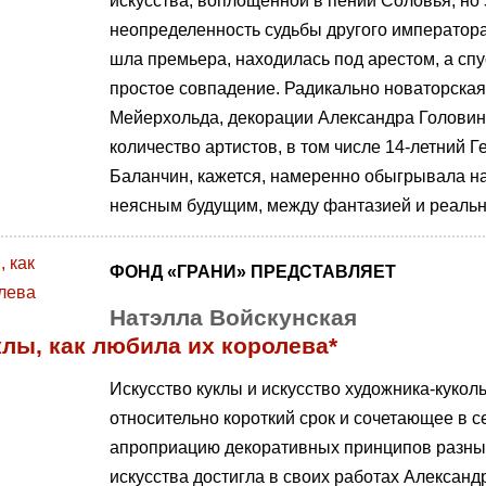
искусства, воплощенной в пении Соловья, но
неопределенность судьбы другого императора:
шла премьера, находилась под арестом, а спу
простое совпадение. Радикально новаторская
Мейерхольда, декорации Александра Головина
количество артистов, в том числе 14-летний
Баланчин, кажется, намеренно обыгрывала 
неясным будущим, между фантазией и реальн
ФОНД «ГРАНИ» ПРЕДСТАВЛЯЕТ
Натэлла Войскунская
лы, как любила их королева*
Искусство куклы и искусство художника-кукол
относительно короткий срок и сочетающее в се
апроприацию декоративных принципов разных
искусства достигла в своих работах Александ