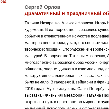
Сергей Орлов
Драматичный и праздничный об
Татьяна Назаренко, Алексей Новиков, Игорь 
художеств. В их творчестве выразились сущ
события в отечественном искусстве последней 
мастеров неповторим, у каждого своя стилисти
творческих позиций. Это художники европейс
культурой. В творчестве Татьяны Назаренко,
многоаспектно выразился образ России, очер
общность, энергия диалога и взаимной подде
конструктивно спланированных выставках, в 
было немало. В галереях Швейцарии и Франц
2019 года в Музее искусства Санкт-Петербург
выставка «Жизнь как метафора». Татьяна Наз
открывают путь в пространство мирового худ
жизненный, психологический и художественн