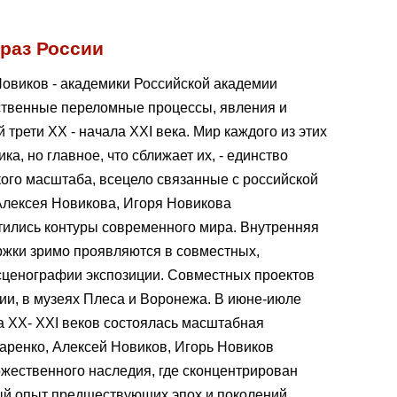
раз России
Новиков - академики Российской академии
ественные переломные процессы, явления и
трети XX - начала XXI века. Мир каждого из этих
ка, но главное, что сближает их, - единство
кого масштаба, всецело связанные с российской
 Алексея Новикова, Игоря Новикова
тились контуры современного мира. Внутренняя
ржки зримо проявляются в совместных,
сценографии экспозиции. Совместных проектов
ии, в музеях Плеса и Воронежа. В июне-июле
а XX- XXI веков состоялась масштабная
аренко, Алексей Новиков, Игорь Новиков
ожественного наследия, где сконцентрирован
ый опыт предшествующих эпох и поколений.