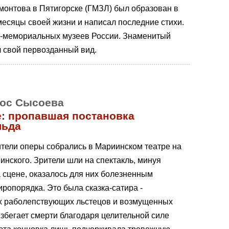
монтова в Пятигорске (ГМЗЛ) был образован в
 месяцы своей жизни и написал последние стихи.
о-мемориальных музеев России. Знаменитый
 свой первозданный вид.
рос Сысоева
: пропавшая постановка
льда
ители оперы собрались в Мариинском театре на
нского. Зрители шли на спектакль, минуя
а сцене, оказалось для них болезненным
ропорядка. Это была сказка-сатира -
 раболепствующих льстецов и возмущенных
збегает смерти благодаря целительной силе