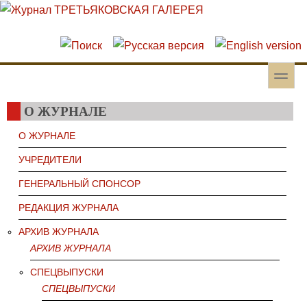
Перейти к основному содержанию
Skip to search
toggle
Вторичное меню
О ЖУРНАЛЕ
О ЖУРНАЛЕ
УЧРЕДИТЕЛИ
ГЕНЕРАЛЬНЫЙ СПОНСОР
РЕДАКЦИЯ ЖУРНАЛА
АРХИВ ЖУРНАЛА
АРХИВ ЖУРНАЛА
СПЕЦВЫПУСКИ
СПЕЦВЫПУСКИ